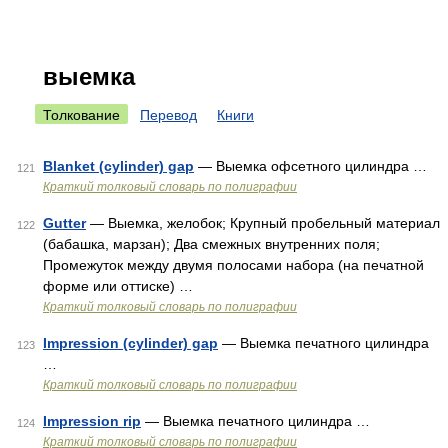
выемка
Толкование
Перевод
Книги
Blanket (cylinder) gap
— Выемка офсетного цилиндра …
121
Краткий толковый словарь по полиграфии
Gutter
— Выемка, желобок; Крупный пробельный материал
122
(бабашка, марзан); Два смежных внутренних поля;
Промежуток между двумя полосами набора (на печатной
форме или оттиске) …
Краткий толковый словарь по полиграфии
Impression (cylinder) gap
— Выемка печатного цилиндра
123
…
Краткий толковый словарь по полиграфии
Impression rip
— Выемка печатного цилиндра …
124
Краткий толковый словарь по полиграфии