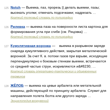
Notch
— Выемка, паз, прорезь || делать выемки, пазы;
125
высекать уголки; отмечать подсечками; надрезать …
Краткий толковый словарь по полиграфии
Рилевка
— выемка паза на поверхности листа картона для
126
формирования угла при сгибе (см. Рицовка) …
Краткий толковый словарь по полиграфии
Кумулятивная воронка
— выемка в разрывном заряде
127
снаряда кумулятивного действия, закрытая металлической
воронкой. За счет К. в. потоки газов при взрыве, исходящие
перпендикулярно к боковым стенкам выемки, встречаются
со средней частью струи, искривляются и&#8230; …
Краткий словарь оперативно-тактических и общевоенных
терминов
ЖЁЛОБ
— выемка на цевье арбалета или метательной
128
машины, действующей по принципу арбалета .Служит для
направления полета болта или другого заряда …
Энциклопедия вооружений